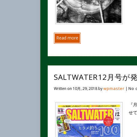
Read more
SALTWATER12月号
wpmaster
No 
Written on
10月, 29, 2018
by
|
『月
せ