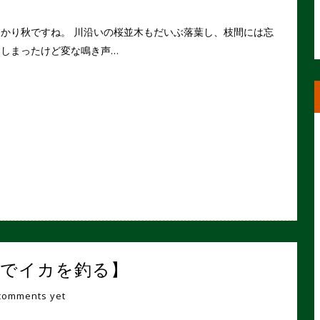
かり秋ですね。 川沿いの桜並木もだいぶ落葉し、枝間には忘
てしまったけど変な鳴き声…
【船でイカを釣る】
comments yet