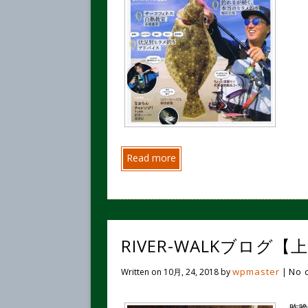
Read more
RIVER-WALKブログ
wpmaster
No 
Written on
10月, 24, 2018
by
|
昨