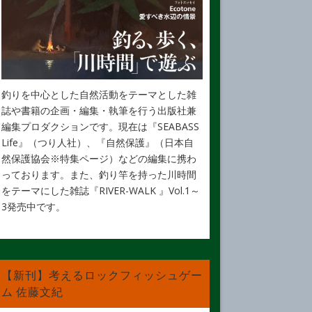
釣りを中心とした自然活動をテーマとした雑
誌や書籍の企画・編集・執筆を行う出版社兼
編集プロダクションです。現在は『SEABASS
Life』（つり人社）、『自然保護』（日本自
然保護協会※特集ページ）などの編集に携わ
っております。また、釣り竿を持った川時間
をテーマにした雑誌『RIVER-WALK 』Vol.1～
3発売中です。
【新刊】考えるロックフィッシュゲー
ム 佐藤文紀