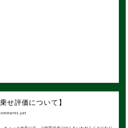
【上乗せ評価について】
comments yet
晩、ちょっと出先にて、ご自宅で夕ごはんをいただくことになり