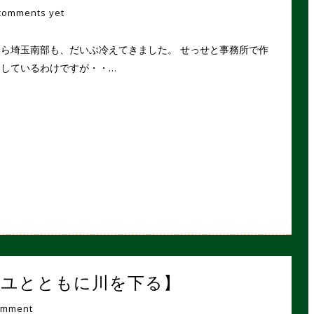
comments yet
ら埼玉南部も、だいぶ冷えてきました。 せっせと事務所で作
をしているわけですが・・…
グ【アユとともに川を下る】
omment