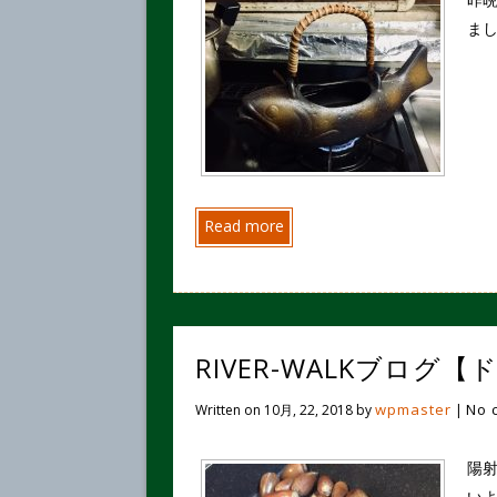
まし
Read more
RIVER-WALKブロ
wpmaster
No 
Written on
10月, 22, 2018
by
|
陽
い