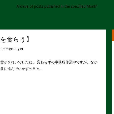
Archive of posts published in the specified Month
【鳥を食らう】
comments yet
雲がきれいでしたね。 変わらずの事務所作業中ですが、なか
か前に進んでいかずの日々…