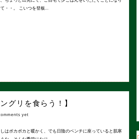
て・・。 こいつを登板…
グ【ドングリを食らう！】
comments yet
射しはポカポカと暖かく、でも日陰のベンチに座っていると肌寒
ような、そんな季節になり…