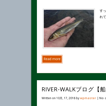
すっ
れ
Read more
RIVER-WALKブログ
wpmaster
No 
Written on
10月, 17, 2018
by
|