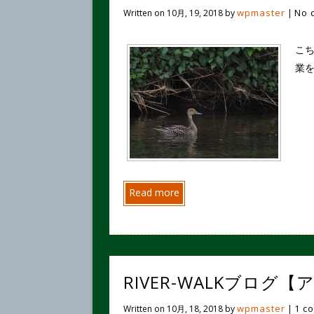
wpmaster
No 
Written on
10月, 19, 2018
by
|
こち
業
Read more
RIVER-WALKブロ
wpmaster
1 c
Written on
10月, 18, 2018
by
|