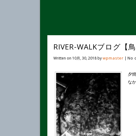
RIVER-WALKブログ
wpmaster
No 
Written on
10月, 30, 2018
by
|
夕焼
な