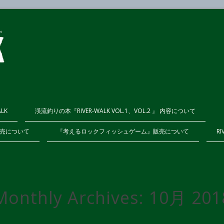
ALK
渓流釣りの本『RIVER-WALK VOL.1、VOL.2 』 内容について
K販売について
『考えるロックフィッシュゲーム』販売について
RI
Monthly Archives:
10月 201