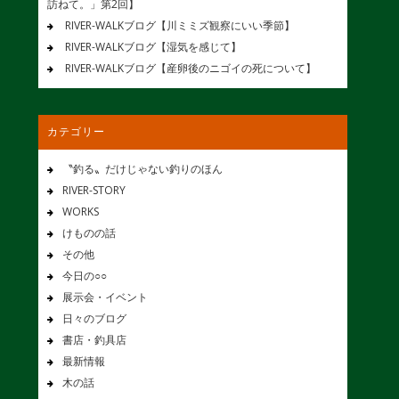
訪ねて。」第2回】
RIVER-WALKブログ【川ミミズ観察にいい季節】
RIVER-WALKブログ【湿気を感じて】
RIVER-WALKブログ【産卵後のニゴイの死について】
カテゴリー
〝釣る〟だけじゃない釣りのほん
RIVER-STORY
WORKS
けものの話
その他
今日の○○
展示会・イベント
日々のブログ
書店・釣具店
最新情報
木の話