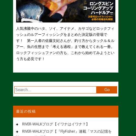
人気沸騰中のハタ、ソイ、アイナメ、カサゴなどロックフィ
ッシュのルアーフィッシングをまとめた決定版の登場で
す！ 第一人者の佐藤文紀さんが、釣り方からタックル＆ル
アー、魚の生態まで「考える過程」まで教えてくれる一冊。
ロックフィッシュファンの方も、これから始めてみようとい
う方も必見です！
最近の投稿
RIVER-WALKブログ【イワナはイワナ？】
RIVER-WALKブログ【『FlyFisher』連載「マスの記憶を