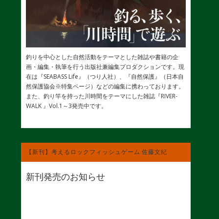
釣りを中心とした自然活動をテーマとした雑誌や書籍の企
画・編集・執筆を行う出版社兼編集プロダクションです。現
在は『SEABASS Life』（つり人社）、『自然保護』（日本自
然保護協会※特集ページ）などの編集に携わっております。
また、釣り竿を持った川時間をテーマにした雑誌『RIVER-
WALK 』Vol.1～3発売中です。
【新刊】考えるロックフィッシュゲーム 佐藤文紀
新刊発売のお知らせ