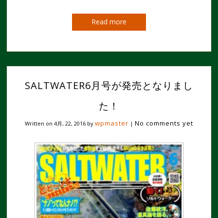
Read more
SALTWATER6月号が発売となりまし
た！
wpmaster
No comments yet
Written on
4月, 22, 2016
by
|