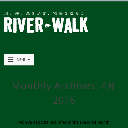
MENU
Monthly Archives:
4月
2016
Archive of posts published in the specified Month