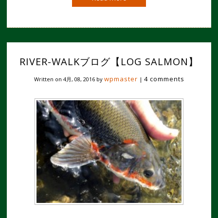
RIVER-WALKブログ【LOG SALMON】
wpmaster
4 comments
Written on
4月, 08, 2016
by
|