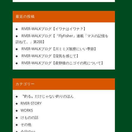
最近の投稿
RIVER-WALKブログ【イワナはイワナ？】
RIVER-WALKブログ【『FlyFisher』連載「マスの記憶を
訪ねて。」第2回】
RIVER-WALKブログ【川ミミズ観察にいい季節】
RIVER-WALKブログ【湿気を感じて】
RIVER-WALKブログ【産卵後のニゴイの死について】
カテゴリー
〝釣る〟だけじゃない釣りのほん
RIVER-STORY
WORKS
けものの話
その他
今日の○○