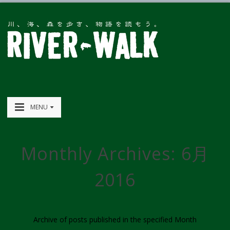
MENU
Monthly Archives:
6月
2016
Archive of posts published in the specified Month