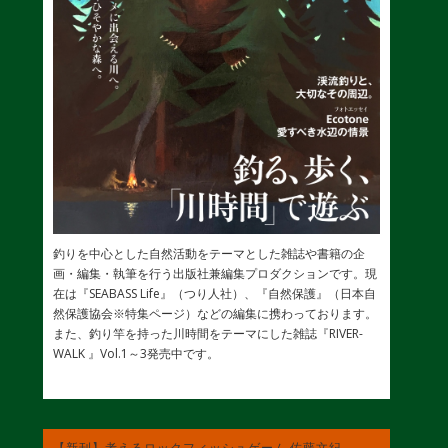
釣りを中心とした自然活動をテーマとした雑誌や書籍の企
画・編集・執筆を行う出版社兼編集プロダクションです。現
在は『SEABASS Life』（つり人社）、『自然保護』（日本自
然保護協会※特集ページ）などの編集に携わっております。
また、釣り竿を持った川時間をテーマにした雑誌『RIVER-
WALK 』Vol.1～3発売中です。
【新刊】考えるロックフィッシュゲーム 佐藤文紀