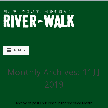
MENU
Monthly Archives:
11月
2019
Archive of posts published in the specified Month