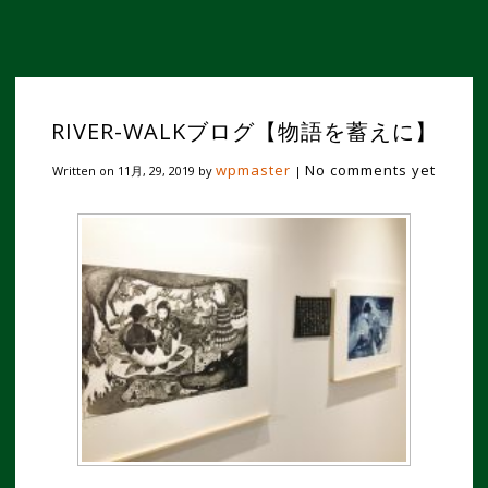
RIVER-WALKブログ【物語を蓄えに】
wpmaster
No comments yet
Written on
11月, 29, 2019
by
|