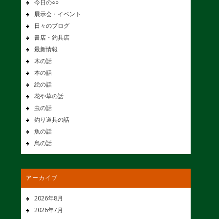
今日の○○
展示会・イベント
日々のブログ
書店・釣具店
最新情報
木の話
本の話
絵の話
花や草の話
虫の話
釣り道具の話
魚の話
鳥の話
アーカイブ
2026年8月
2026年7月