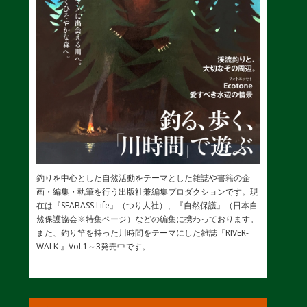
釣りを中心とした自然活動をテーマとした雑誌や書籍の企
画・編集・執筆を行う出版社兼編集プロダクションです。現
在は『SEABASS Life』（つり人社）、『自然保護』（日本自
然保護協会※特集ページ）などの編集に携わっております。
また、釣り竿を持った川時間をテーマにした雑誌『RIVER-
WALK 』Vol.1～3発売中です。