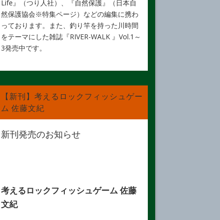
Life』（つり人社）、『自然保護』（日本自
然保護協会※特集ページ）などの編集に携わ
っております。また、釣り竿を持った川時間
をテーマにした雑誌『RIVER-WALK 』Vol.1～
3発売中です。
【新刊】考えるロックフィッシュゲー
ム 佐藤文紀
新刊発売のお知らせ
考えるロックフィッシュゲーム 佐藤
文紀