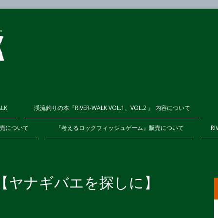
ALK
渓流釣りの本『RIVER-WALK VOL.1、VOL.2 』 内容について
K販売について
『考えるロックフィッシュゲーム』販売について
RI
ログ【ヤナギバエを探しに】