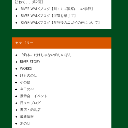
訪ねて。」第2回】
RIVER-WALKブログ【川ミミズ観察にいい季節】
RIVER-WALKブログ【湿気を感じて】
RIVER-WALKブログ【産卵後のニゴイの死について】
カテゴリー
〝釣る〟だけじゃない釣りのほん
RIVER-STORY
WORKS
けものの話
その他
今日の○○
展示会・イベント
日々のブログ
書店・釣具店
最新情報
木の話