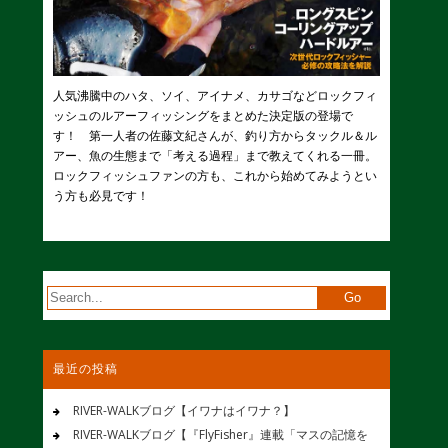
人気沸騰中のハタ、ソイ、アイナメ、カサゴなどロックフィ
ッシュのルアーフィッシングをまとめた決定版の登場で
す！ 第一人者の佐藤文紀さんが、釣り方からタックル＆ル
アー、魚の生態まで「考える過程」まで教えてくれる一冊。
ロックフィッシュファンの方も、これから始めてみようとい
う方も必見です！
最近の投稿
RIVER-WALKブログ【イワナはイワナ？】
RIVER-WALKブログ【『FlyFisher』連載「マスの記憶を