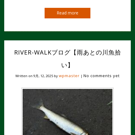
Read more
RIVER-WALKブログ【雨あとの川魚拾
い】
wpmaster
No comments yet
Written on
9月, 12, 2025
by
|