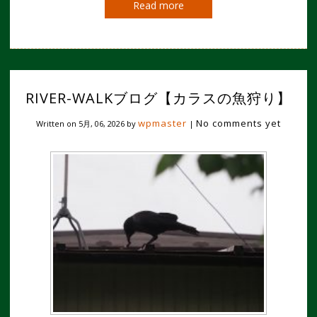
Read more
RIVER-WALKブログ【カラスの魚狩り】
wpmaster
No comments yet
Written on
5月, 06, 2026
by
|