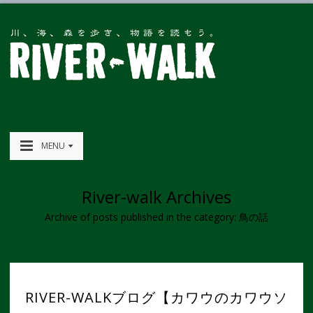
MENU
River-walk Archives
Archive of posts published in the category: 鳥の話
RIVER-WALKブログ【カワウのカワウソ