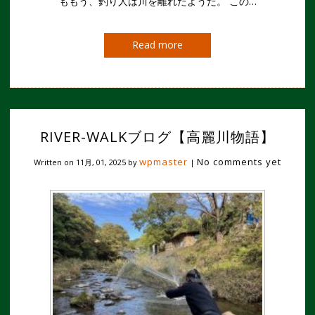
ももう、釣り人は川を離れたようだ。 この…
Read more
RIVER-WALKブログ【高麗川物語】
wpmaster
No comments yet
Written on
11月, 01, 2025
by
|