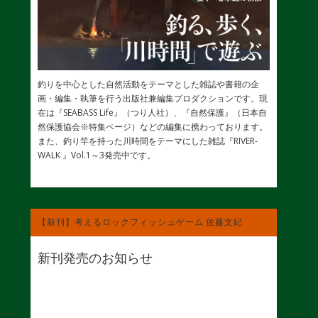
釣りを中心とした自然活動をテーマとした雑誌や書籍の企
画・編集・執筆を行う出版社兼編集プロダクションです。現
在は『SEABASS Life』（つり人社）、『自然保護』（日本自
然保護協会※特集ページ）などの編集に携わっております。
また、釣り竿を持った川時間をテーマにした雑誌『RIVER-
WALK 』Vol.1～3発売中です。
【新刊】考えるロックフィッシュゲーム 佐藤文紀
新刊発売のお知らせ