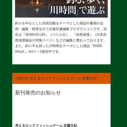
釣りを中心とした自然活動をテーマとした雑誌や書籍の企
画・編集・執筆を行う出版社兼編集プロダクションです。現
在は『SEABASS Life』（つり人社）、『自然保護』（日本自
然保護協会※特集ページ）などの編集に携わっております。
また、釣り竿を持った川時間をテーマにした雑誌『RIVER-
WALK 』Vol.1～3発売中です。
【新刊】考えるロックフィッシュゲーム 佐藤文紀
新刊発売のお知らせ
考えるロックフィッシュゲーム 佐藤文紀