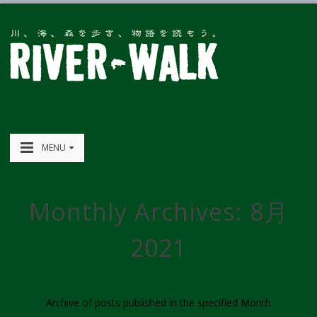
MENU
Monthly Archives:
8月
2021
Archive of posts published in the specified Month