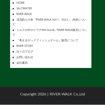
HOME
SALTWATER
RIVER-WALK
渓流釣りの本『RIVER-WALK Vol.1、Vol.2 』 内容につい
て
ミルクの中のイワナfilm book／RIVER-WALK販売につい
て
『考えるロックフィッシュゲーム』販売について
RIVER-STORY
日々のブログ
お問い合わせ
会社案内
Copyright 2026 |
RIVER-WALK Co.,Ltd