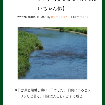
いちゃん似】
wpmaster
1 comment
Written on
8月, 19, 2021
by
|
今日は風と陽射し強い一日でした。 日向に出るとジ
リジリと暑く、日陰に入ると汗が引く感じ…