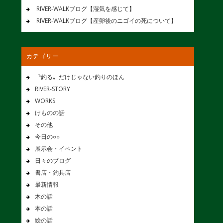
RIVER-WALKブログ【湿気を感じて】
RIVER-WALKブログ【産卵後のニゴイの死について】
カテゴリー
〝釣る〟だけじゃない釣りのほん
RIVER-STORY
WORKS
けものの話
その他
今日の○○
展示会・イベント
日々のブログ
書店・釣具店
最新情報
木の話
本の話
絵の話