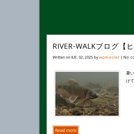
RIVER-WALKブログ
wpmaster
No c
Written on
8月, 02, 2025
by
|
暑
けて
Read more