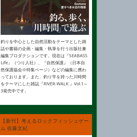
釣りを中心とした自然活動をテーマとした雑
誌や書籍の企画・編集・執筆を行う出版社兼
編集プロダクションです。現在は『SEABASS
Life』（つり人社）、『自然保護』（日本自
然保護協会※特集ページ）などの編集に携わ
っております。また、釣り竿を持った川時間
をテーマにした雑誌『RIVER-WALK 』Vol.1～
3発売中です。
【新刊】考えるロックフィッシュゲー
ム 佐藤文紀