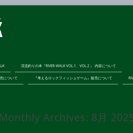
ALK
渓流釣りの本『RIVER-WALK VOL.1、VOL.2 』 内容について
K販売について
『考えるロックフィッシュゲーム』販売について
RI
Monthly Archives:
8月 202