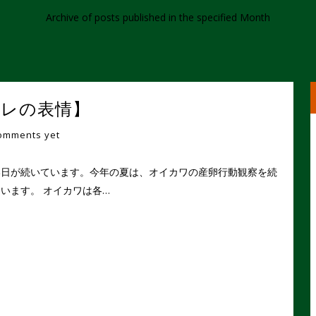
Archive of posts published in the specified Month
【ヒレの表情】
omments yet
い日が続いています。今年の夏は、オイカワの産卵行動観察を続
います。 オイカワは各…