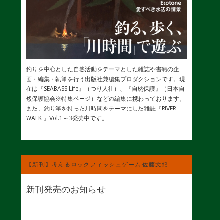
釣りを中心とした自然活動をテーマとした雑誌や書籍の企
画・編集・執筆を行う出版社兼編集プロダクションです。現
在は『SEABASS Life』（つり人社）、『自然保護』（日本自
然保護協会※特集ページ）などの編集に携わっております。
また、釣り竿を持った川時間をテーマにした雑誌『RIVER-
WALK 』Vol.1～3発売中です。
【新刊】考えるロックフィッシュゲーム 佐藤文紀
新刊発売のお知らせ