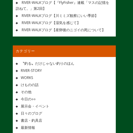
RIVER-WALKブログ【『FlyFisher』連載「マスの記憶を
訪ねて。」第2回】
RIVER-WALKブログ【川ミミズ観察にいい季節】
RIVER-WALKブログ【湿気を感じて】
RIVER-WALKブログ【産卵後のニゴイの死について】
カテゴリー
〝釣る〟だけじゃない釣りのほん
RIVER-STORY
WORKS
けものの話
その他
今日の○○
展示会・イベント
日々のブログ
書店・釣具店
最新情報