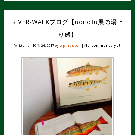
RIVER-WALKブログ【uonofu展の湯上
り感】
wpmaster
No comments yet
Written on
10月, 26, 2017
by
|