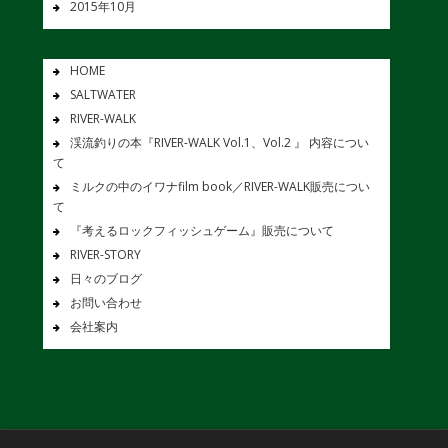
2015年10月
HOME
SALTWATER
RIVER-WALK
渓流釣りの本『RIVER-WALK Vol.1、Vol.2 』 内容につい
て
ミルクの中のイワナfilm book／RIVER-WALK販売につい
て
『考えるロックフィッシュゲーム』販売について
RIVER-STORY
日々のブログ
お問い合わせ
会社案内