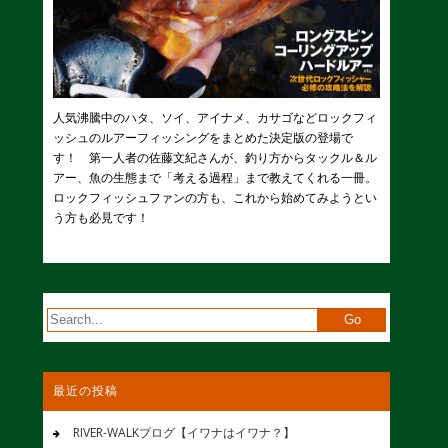
人気沸騰中のハタ、ソイ、アイナメ、カサゴなどロックフィ
ッシュのルアーフィッシングをまとめた決定版の登場で
す！ 第一人者の佐藤文紀さんが、釣り方からタックル＆ル
アー、魚の生態まで「考える過程」まで教えてくれる一冊。
ロックフィッシュファンの方も、これから始めてみようとい
う方も必見です！
最近の投稿
RIVER-WALKブログ【イワナはイワナ？】