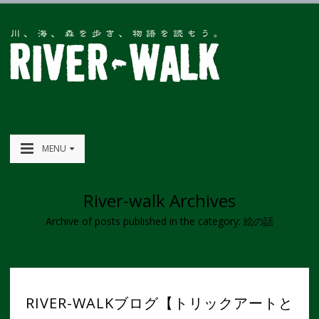
MENU
River-walk Archives
Archive of posts published in the category: 絵の話
RIVER-WALKブログ【トリックアートと