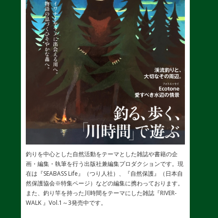
釣りを中心とした自然活動をテーマとした雑誌や書籍の企
画・編集・執筆を行う出版社兼編集プロダクションです。現
在は『SEABASS Life』（つり人社）、『自然保護』（日本自
然保護協会※特集ページ）などの編集に携わっております。
また、釣り竿を持った川時間をテーマにした雑誌『RIVER-
WALK 』Vol.1～3発売中です。