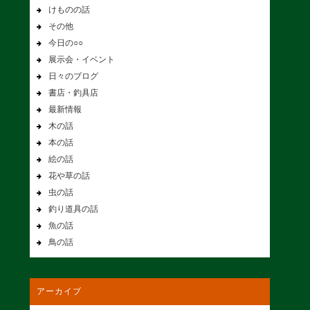
けものの話
その他
今日の○○
展示会・イベント
日々のブログ
書店・釣具店
最新情報
木の話
本の話
絵の話
花や草の話
虫の話
釣り道具の話
魚の話
鳥の話
アーカイブ