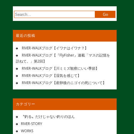
最近の投稿
RIVER-WALKブログ【イワナはイワナ？】
RIVER-WALKブログ【『FlyFisher』連載「マスの記憶を
訪ねて。」第2回】
RIVER-WALKブログ【川ミミズ観察にいい季節】
RIVER-WALKブログ【湿気を感じて】
RIVER-WALKブログ【産卵後のニゴイの死について】
カテゴリー
〝釣る〟だけじゃない釣りのほん
RIVER-STORY
WORKS