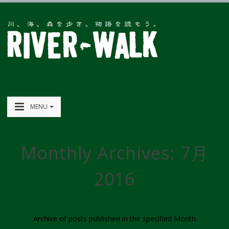
MENU
Monthly Archives:
7月
2016
Archive of posts published in the specified Month