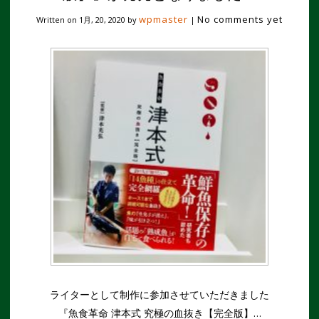
wpmaster
No comments yet
Written on
1月, 20, 2020
by
|
ライターとして制作に参加させていただきました
『魚食革命 津本式 究極の血抜き【完全版】…