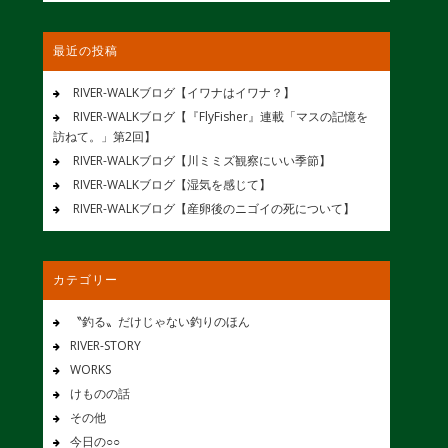
最近の投稿
RIVER-WALKブログ【イワナはイワナ？】
RIVER-WALKブログ【『FlyFisher』連載「マスの記憶を
訪ねて。」第2回】
RIVER-WALKブログ【川ミミズ観察にいい季節】
RIVER-WALKブログ【湿気を感じて】
RIVER-WALKブログ【産卵後のニゴイの死について】
カテゴリー
〝釣る〟だけじゃない釣りのほん
RIVER-STORY
WORKS
けものの話
その他
今日の○○