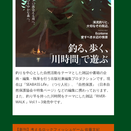
釣りを中心とした自然活動をテーマとした雑誌や書籍の企
画・編集・執筆を行う出版社兼編集プロダクションです。現
在は『SEABASS Life』（つり人社）、『自然保護』（日本自
然保護協会※特集ページ）などの編集に携わっております。
また、釣り竿を持った川時間をテーマにした雑誌『RIVER-
WALK 』Vol.1～3発売中です。
【新刊】考えるロックフィッシュゲーム 佐藤文紀