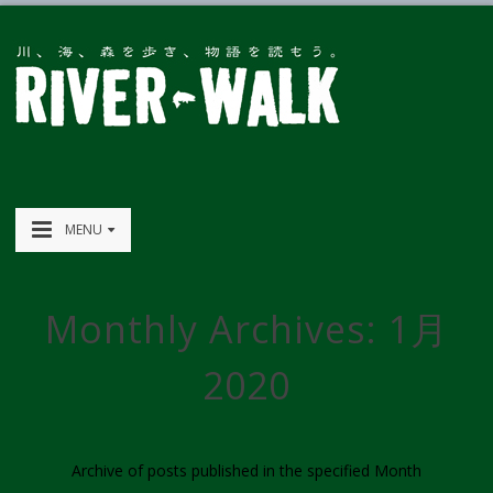
MENU
Monthly Archives:
1月
2020
Archive of posts published in the specified Month