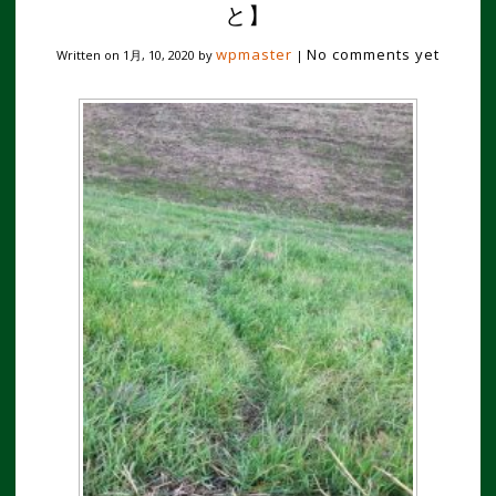
と】
wpmaster
No comments yet
Written on
1月, 10, 2020
by
|