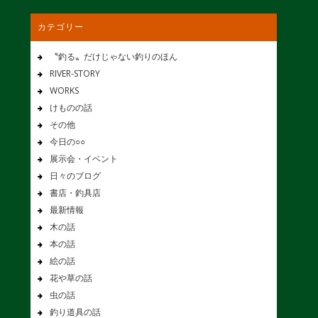
カテゴリー
〝釣る〟だけじゃない釣りのほん
RIVER-STORY
WORKS
けものの話
その他
今日の○○
展示会・イベント
日々のブログ
書店・釣具店
最新情報
木の話
本の話
絵の話
花や草の話
虫の話
釣り道具の話