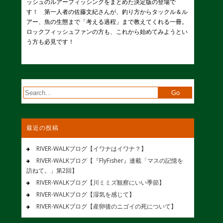
ッシュのルアーフィッシングをまとめた決定版の登場で
す！ 第一人者の佐藤文紀さんが、釣り方からタックル＆ル
アー、魚の生態まで「考える過程」まで教えてくれる一冊。
ロックフィッシュファンの方も、これから始めてみようとい
う方も必見です！
最近の投稿
RIVER-WALKブログ【イワナはイワナ？】
RIVER-WALKブログ【『FlyFisher』連載「マスの記憶を
訪ねて。」第2回】
RIVER-WALKブログ【川ミミズ観察にいい季節】
RIVER-WALKブログ【湿気を感じて】
RIVER-WALKブログ【産卵後のニゴイの死について】