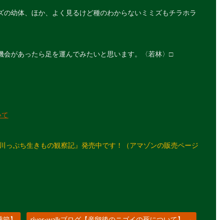
ズの幼体、ほか、よく見るけど種のわからないミミズもチラホラ
機会があったら足を運んでみたいと思います。〈若林〉□
いて
 川っぷち生きもの観察記』発売中です！（アマゾンの販売ページ
い季節】
river-walkブログ【産卵後のニゴイの死について】
→