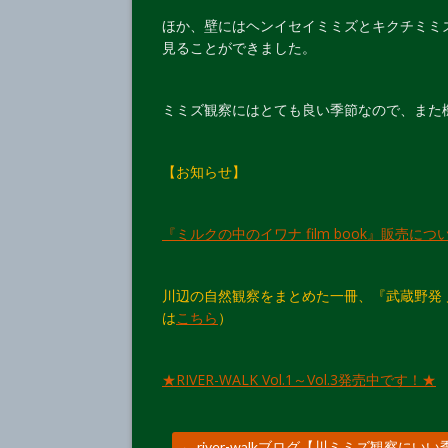
ほか、壁にはヘンイセイミミズとキクチミミ
見ることができました。
ミミズ観察にはとても良い季節なので、また
【お知らせ】
『ミルクの中のイワナ film book』販売につ
川辺の自然観察をまとめた一冊、『武蔵野発
は
こちら
）
★RIVER-WALK Vol.1～Vol.3発売中です！★
←
river-walkブログ【川ミミズ観察にい