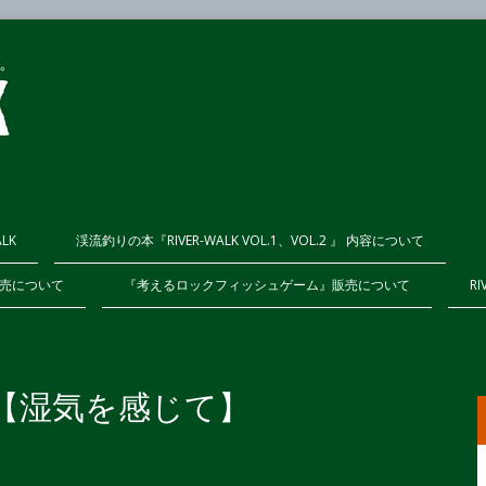
ALK
渓流釣りの本『RIVER-WALK VOL.1、VOL.2 』 内容について
K販売について
『考えるロックフィッシュゲーム』販売について
RI
ログ【湿気を感じて】