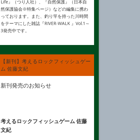
Life』（つり人社）、『自然保護』（日本自
然保護協会※特集ページ）などの編集に携わ
っております。また、釣り竿を持った川時間
をテーマにした雑誌『RIVER-WALK 』Vol.1～
3発売中です。
【新刊】考えるロックフィッシュゲー
ム 佐藤文紀
新刊発売のお知らせ
考えるロックフィッシュゲーム 佐藤
文紀