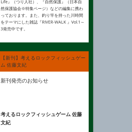
Life』（つり人社）、『自然保護』（日本自
然保護協会※特集ページ）などの編集に携わ
っております。また、釣り竿を持った川時間
をテーマにした雑誌『RIVER-WALK 』Vol.1～
3発売中です。
【新刊】考えるロックフィッシュゲー
ム 佐藤文紀
新刊発売のお知らせ
考えるロックフィッシュゲーム 佐藤
文紀