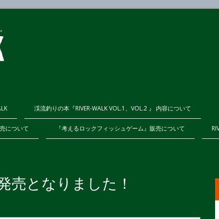
ALK
渓流釣りの本『RIVER-WALK VOL.1、VOL.2 』 内容について
K販売について
『考えるロックフィッシュゲーム』販売について
RI
号が発売となりました！