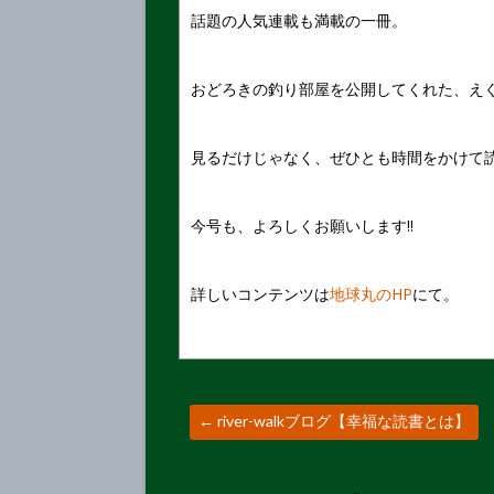
話題の人気連載も満載の一冊。
おどろきの釣り部屋を公開してくれた、え
見るだけじゃなく、ぜひとも時間をかけて
今号も、よろしくお願いします!!
詳しいコンテンツは
地球丸のHP
にて。
←
river-walkブログ【幸福な読書とは】