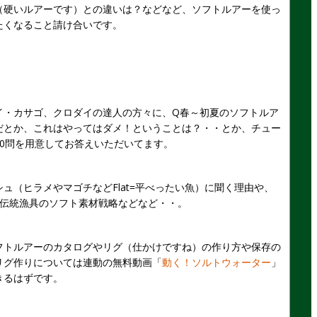
（硬いルアーです）との違いは？などなど、ソフトルアーを使っ
たくなること請け合いです。
イ・カサゴ、クロダイの達人の方々に、Q春～初夏のソフトルア
だとか、これはやってはダメ！ということは？・・とか、チュー
0問を用意してお答えいただいてます。
ュ（ヒラメやマゴチなどFlat=平べったい魚）に聞く理由や、
に伝統漁具のソフト素材戦略などなど・・。
フトルアーのカタログやリグ（仕かけですね）の作り方や保存の
リグ作りについては連動の無料動画「
動く！ソルトウォーター
」
きるはずです。