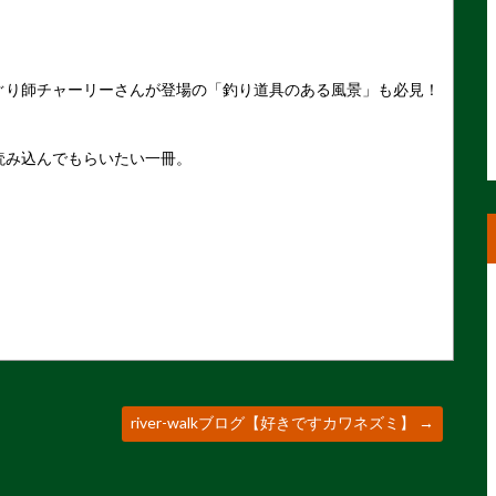
ぐり師チャーリーさんが登場の「釣り道具のある風景」も必見！
読み込んでもらいたい一冊。
river-walkブログ【好きですカワネズミ】
→