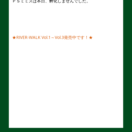
ＰＳミミズは本日、孵化しませんでした。
★RIVER-WALK Vol.1～Vol.3発売中です！★