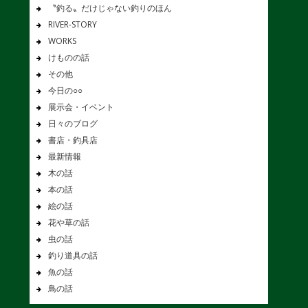
〝釣る〟だけじゃない釣りのほん
RIVER-STORY
WORKS
けものの話
その他
今日の○○
展示会・イベント
日々のブログ
書店・釣具店
最新情報
木の話
本の話
絵の話
花や草の話
虫の話
釣り道具の話
魚の話
鳥の話