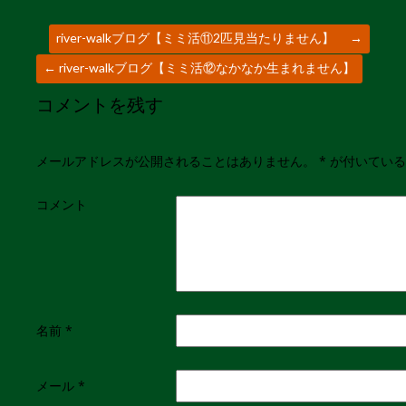
river-walkブログ【ミミ活⑪2匹見当たりません】
→
←
river-walkブログ【ミミ活⑫なかなか生まれません】
コメントを残す
メールアドレスが公開されることはありません。
*
が付いている
コメント
名前
*
メール
*