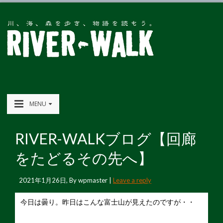
MENU
RIVER-WALKブログ【回廊
をたどるその先へ】
2021年1月26日
, By
wpmaster
|
Leave a reply
今日は曇り。昨日はこんな富士山が見えたのですが・・