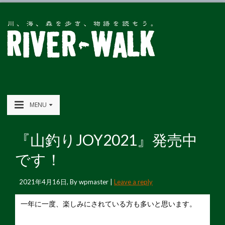
MENU
『山釣りJOY2021』発売中
です！
2021年4月16日
, By
wpmaster
|
Leave a reply
一年に一度、楽しみにされている方も多いと思います。