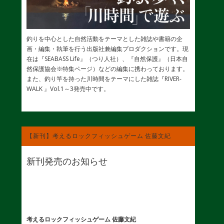
釣りを中心とした自然活動をテーマとした雑誌や書籍の企
画・編集・執筆を行う出版社兼編集プロダクションです。現
在は『SEABASS Life』（つり人社）、『自然保護』（日本自
然保護協会※特集ページ）などの編集に携わっております。
また、釣り竿を持った川時間をテーマにした雑誌『RIVER-
WALK 』Vol.1～3発売中です。
【新刊】考えるロックフィッシュゲーム 佐藤文紀
新刊発売のお知らせ
考えるロックフィッシュゲーム 佐藤文紀