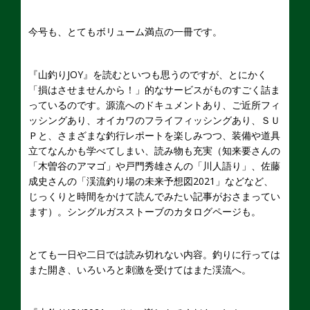
今号も、とてもボリューム満点の一冊です。
『山釣りJOY』を読むといつも思うのですが、とにかく
「損はさせませんから！」的なサービスがものすごく詰ま
っているのです。源流へのドキュメントあり、ご近所フィ
ッシングあり、オイカワのフライフィッシングあり、ＳＵ
Ｐと、さまざまな釣行レポートを楽しみつつ、装備や道具
立てなんかも学べてしまい、読み物も充実（知来要さんの
「木曽谷のアマゴ」や戸門秀雄さんの「川人語り」、佐藤
成史さんの「渓流釣り場の未来予想図2021」などなど、
じっくりと時間をかけて読んでみたい記事がおさまってい
ます）。シングルガスストーブのカタログページも。
とても一日や二日では読み切れない内容。釣りに行っては
また開き、いろいろと刺激を受けてはまた渓流へ。