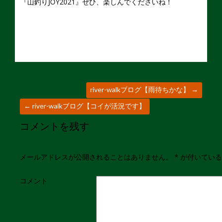
『山釣りJOY2021』ぜひ、楽しんでくださいね！
river-walkブログ【雨待ちかな】
→
←
river-walkブログ【コイが活況です】
コメントを残す
メールアドレスが公開されることはありません。
*
が付いている
コメント