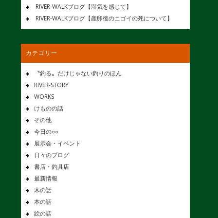
RIVER-WALKブログ【湿気を感じて】
RIVER-WALKブログ【産卵後のニゴイの死について】
カテゴリー
〝釣る〟だけじゃない釣りのほん
RIVER-STORY
WORKS
けものの話
その他
今日の○○
展示会・イベント
日々のブログ
書店・釣具店
最新情報
木の話
本の話
絵の話