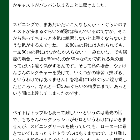
かキャストがバシバシ決まることに驚きました。
スピニングで、まあだいたいこんなもんか・・ぐらいのキ
ャストが決まるぐらいの経験は積んでいるのですが、そこ
から先ってちょっと本気に練習しないと上手くならないよ
うな気がするんですね。一辺80㎝の枠には入れられても、
一辺30㎝の枠にはなかなか入らない・・みたいな。でも渓
流の場合、一辺が80㎝なのか30㎝なのかで釣れる魚の量
ってだいぶ違う気がするんです。そして私の場合、やまけ
んさんのレクチャーを受けて、いくつかの練習（投げる、
というわけではありません）を地道に15分ぐらい繰り返し
たところ‥。なんと一辺50㎝ぐらいの精度にまで、あっと
いう間に上達してしまったのです。
ベイトはトラブルもあって難しい‥というのは過去の話
で、もちろんバックラッシュがゼロというわけにはいきま
せんが、スピニングリールを使っていても、ローターに巻
きついてしまったりとトラブルはありますので、より難し
いという印象はまるでありませんでした。キャスト精度を