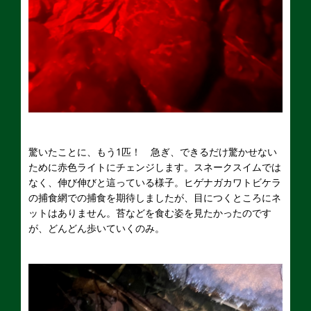
驚いたことに、もう1匹！ 急ぎ、できるだけ驚かせない
ために赤色ライトにチェンジします。スネークスイムでは
なく、伸び伸びと這っている様子。ヒゲナガカワトビケラ
の捕食網での捕食を期待しましたが、目につくところにネ
ットはありません。苔などを食む姿を見たかったのです
が、どんどん歩いていくのみ。