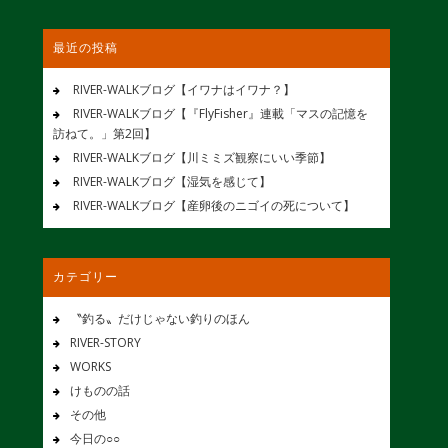
最近の投稿
RIVER-WALKブログ【イワナはイワナ？】
RIVER-WALKブログ【『FlyFisher』連載「マスの記憶を
訪ねて。」第2回】
RIVER-WALKブログ【川ミミズ観察にいい季節】
RIVER-WALKブログ【湿気を感じて】
RIVER-WALKブログ【産卵後のニゴイの死について】
カテゴリー
〝釣る〟だけじゃない釣りのほん
RIVER-STORY
WORKS
けものの話
その他
今日の○○