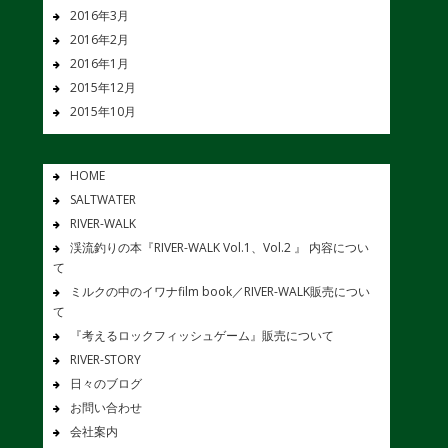
2016年3月
2016年2月
2016年1月
2015年12月
2015年10月
HOME
SALTWATER
RIVER-WALK
渓流釣りの本『RIVER-WALK Vol.1、Vol.2 』 内容につい
て
ミルクの中のイワナfilm book／RIVER-WALK販売につい
て
『考えるロックフィッシュゲーム』販売について
RIVER-STORY
日々のブログ
お問い合わせ
会社案内