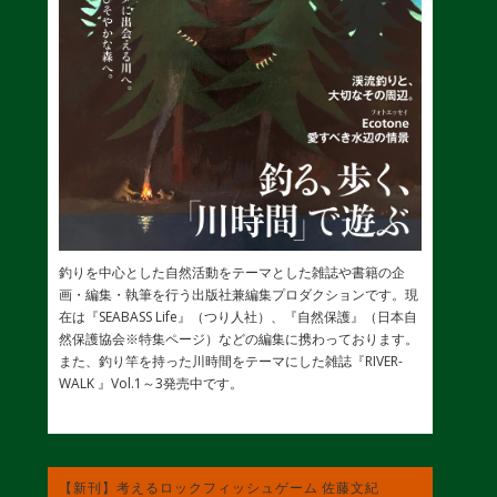
釣りを中心とした自然活動をテーマとした雑誌や書籍の企
画・編集・執筆を行う出版社兼編集プロダクションです。現
在は『SEABASS Life』（つり人社）、『自然保護』（日本自
然保護協会※特集ページ）などの編集に携わっております。
また、釣り竿を持った川時間をテーマにした雑誌『RIVER-
WALK 』Vol.1～3発売中です。
【新刊】考えるロックフィッシュゲーム 佐藤文紀