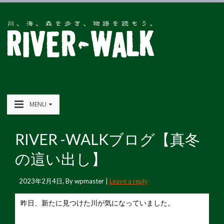
MENU
RIVER -WALKブログ【真冬
の這い出し】
2023年2月4日
, By
wpmaster
|
Leave a reply
昨日、新たに見つけた川が気になっていました。