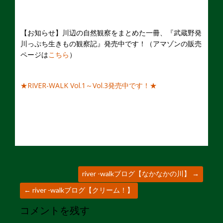
【お知らせ】川辺の自然観察をまとめた一冊、『武蔵野発
川っぷち生きもの観察記』発売中です！（アマゾンの販売
ページは
こちら
）
★RIVER-WALK Vol.1～Vol.3発売中です！★
river -walkブログ【なかなかの川】
→
←
river -walkブログ【クリーム！】
コメントを残す