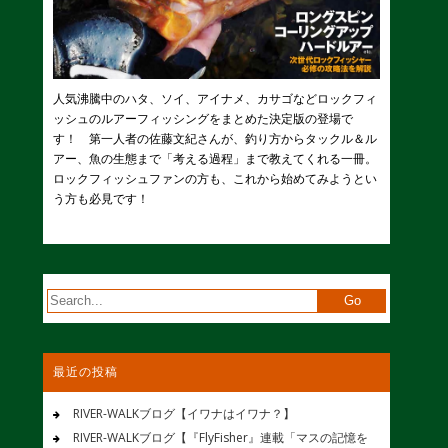
人気沸騰中のハタ、ソイ、アイナメ、カサゴなどロックフィ
ッシュのルアーフィッシングをまとめた決定版の登場で
す！ 第一人者の佐藤文紀さんが、釣り方からタックル＆ル
アー、魚の生態まで「考える過程」まで教えてくれる一冊。
ロックフィッシュファンの方も、これから始めてみようとい
う方も必見です！
最近の投稿
RIVER-WALKブログ【イワナはイワナ？】
RIVER-WALKブログ【『FlyFisher』連載「マスの記憶を