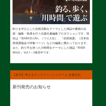
釣りを中心とした自然活動をテーマとした雑誌や書籍の企
画・編集・執筆を行う出版社兼編集プロダクションです。現
在は『SEABASS Life』（つり人社）、『自然保護』（日本自
然保護協会※特集ページ）などの編集に携わっております。
また、釣り竿を持った川時間をテーマにした雑誌『RIVER-
WALK 』Vol.1～3発売中です。
【新刊】考えるロックフィッシュゲーム 佐藤文紀
新刊発売のお知らせ