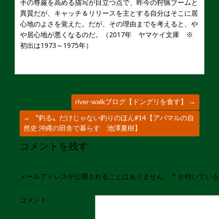
手の尊厳を高める描写が目立つ点で、昨今の狩猟ブームと
異質だが、キャッチ＆リリースを主とする自分はそこに居
心地のよさを覚えた。だが、その理由までを考えると、や
や居心地が悪くなるのだ。（2017年 ヤマケイ文庫 ※
初出は1973～1975年）
river-walkブログ【ドングリを食す】
→
←
〝釣る〟だけじゃない釣りのほん#14【アバマルの自
然史 沖縄の田舎で暮らす 池澤夏樹】
コメントを残す
メールアドレスが公開されることはありません。
*
が付いている
コメント