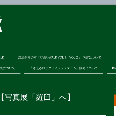
ALK
渓流釣りの本『RIVER-WALK VOL.1、VOL.2 』 内容について
K販売について
『考えるロックフィッシュゲーム』販売について
RI
ログ【写真展「羅臼」へ】