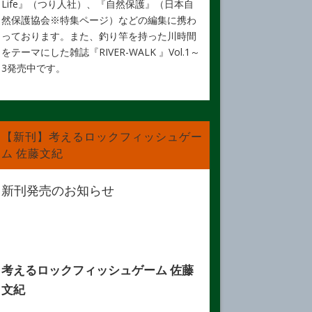
Life』（つり人社）、『自然保護』（日本自
然保護協会※特集ページ）などの編集に携わ
っております。また、釣り竿を持った川時間
をテーマにした雑誌『RIVER-WALK 』Vol.1～
3発売中です。
【新刊】考えるロックフィッシュゲー
ム 佐藤文紀
新刊発売のお知らせ
考えるロックフィッシュゲーム 佐藤
文紀