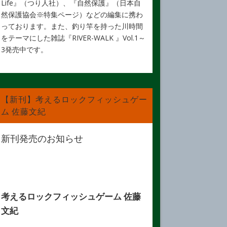
Life』（つり人社）、『自然保護』（日本自
然保護協会※特集ページ）などの編集に携わ
っております。また、釣り竿を持った川時間
をテーマにした雑誌『RIVER-WALK 』Vol.1～
3発売中です。
【新刊】考えるロックフィッシュゲー
ム 佐藤文紀
新刊発売のお知らせ
考えるロックフィッシュゲーム 佐藤
文紀