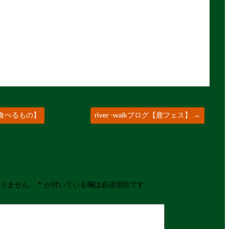
もの食べるもの】
river -walkブログ【鹿フェス】
→
りません。
*
が付いている欄は必須項目です