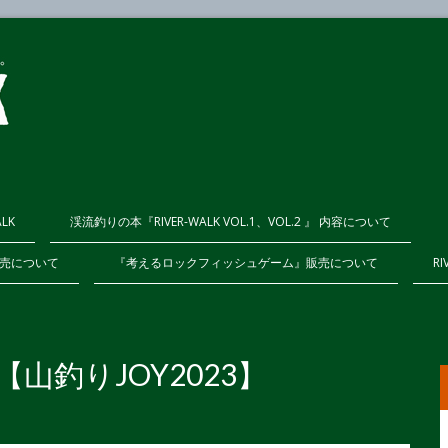
ALK
渓流釣りの本『RIVER-WALK VOL.1、VOL.2 』 内容について
K販売について
『考えるロックフィッシュゲーム』販売について
RI
グ【山釣りJOY2023】