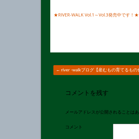
★RIVER-WALK Vol.1～Vol.3発売中です！★
←
river -walkブログ【産むもの育てる
コメントを残す
メールアドレスが公開されることはあ
コメント