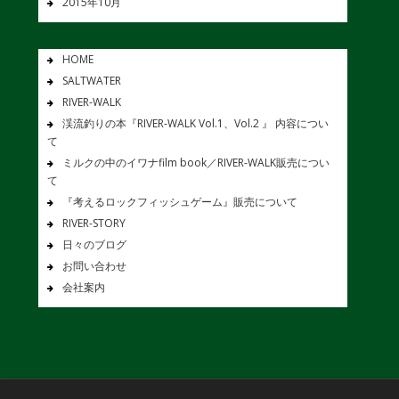
2015年10月
HOME
SALTWATER
RIVER-WALK
渓流釣りの本『RIVER-WALK Vol.1、Vol.2 』 内容につい
て
ミルクの中のイワナfilm book／RIVER-WALK販売につい
て
『考えるロックフィッシュゲーム』販売について
RIVER-STORY
日々のブログ
お問い合わせ
会社案内