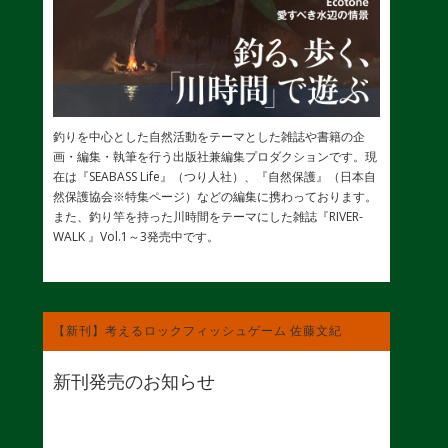
釣りを中心とした自然活動をテーマとした雑誌や書籍の企
画・編集・執筆を行う出版社兼編集プロダクションです。現
在は『SEABASS Life』（つり人社）、『自然保護』（日本自
然保護協会※特集ページ）などの編集に携わっております。
また、釣り竿を持った川時間をテーマにした雑誌『RIVER-
WALK 』Vol.1～3発売中です。
【新刊】考えるロックフィッシュゲーム 佐藤文紀
新刊発売のお知らせ