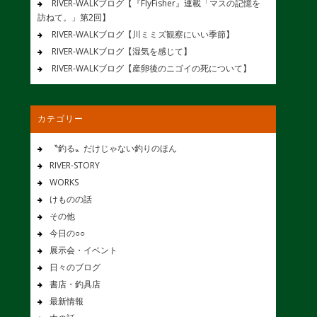
RIVER-WALKブログ【『FlyFisher』連載「マスの記憶を
訪ねて。」第2回】
RIVER-WALKブログ【川ミミズ観察にいい季節】
RIVER-WALKブログ【湿気を感じて】
RIVER-WALKブログ【産卵後のニゴイの死について】
カテゴリー
〝釣る〟だけじゃない釣りのほん
RIVER-STORY
WORKS
けものの話
その他
今日の○○
展示会・イベント
日々のブログ
書店・釣具店
最新情報