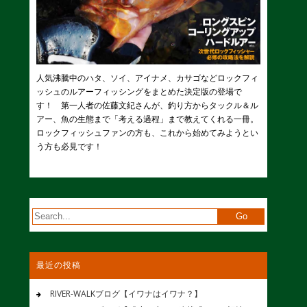
人気沸騰中のハタ、ソイ、アイナメ、カサゴなどロックフィ
ッシュのルアーフィッシングをまとめた決定版の登場で
す！ 第一人者の佐藤文紀さんが、釣り方からタックル＆ル
アー、魚の生態まで「考える過程」まで教えてくれる一冊。
ロックフィッシュファンの方も、これから始めてみようとい
う方も必見です！
最近の投稿
RIVER-WALKブログ【イワナはイワナ？】