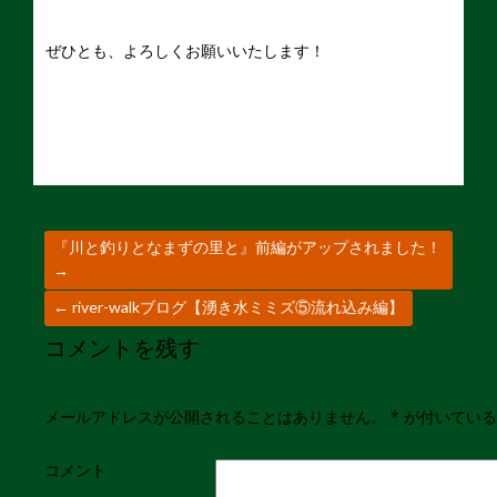
ぜひとも、よろしくお願いいたします！
『川と釣りとなまずの里と』前編がアップされました！
→
←
river-walkブログ【湧き水ミミズ⑤流れ込み編】
コメントを残す
メールアドレスが公開されることはありません。
*
が付いている
コメント