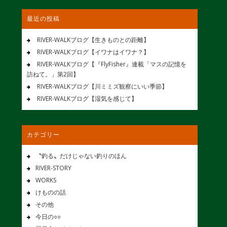
最近の投稿
RIVER-WALKブログ【生きものとの距離】
RIVER-WALKブログ【イワナはイワナ？】
RIVER-WALKブログ【『FlyFisher』連載「マスの記憶を
訪ねて。」第2回】
RIVER-WALKブログ【川ミミズ観察にいい季節】
RIVER-WALKブログ【湿気を感じて】
カテゴリー
〝釣る〟だけじゃない釣りのほん
RIVER-STORY
WORKS
けものの話
その他
今日の○○