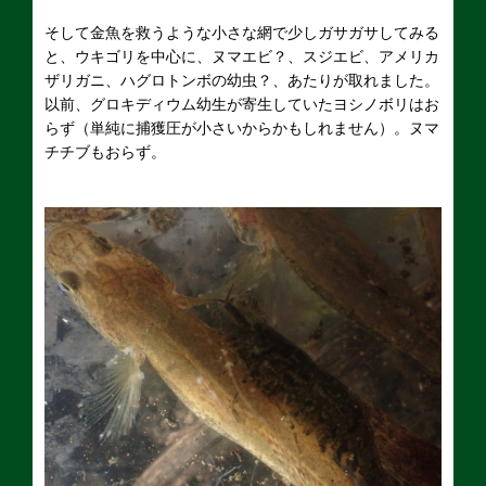
そして金魚を救うような小さな網で少しガサガサしてみる
と、ウキゴリを中心に、ヌマエビ？、スジエビ、アメリカ
ザリガニ、ハグロトンボの幼虫？、あたりが取れました。
以前、グロキディウム幼生が寄生していたヨシノボリはお
らず（単純に捕獲圧が小さいからかもしれません）。ヌマ
チチブもおらず。