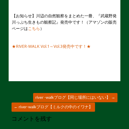
【お知らせ】川辺の自然観察をまとめた一冊、『武蔵野発
川っぷち生きもの観察記』発売中です！（アマゾンの販売
ページは
こちら
）
★RIVER-WALK Vol.1～Vol.3発売中です！★
river -walkブログ【同じ場所にはいない】
→
←
river-walkブログ【ミルクの中のイワナ】
コメントを残す