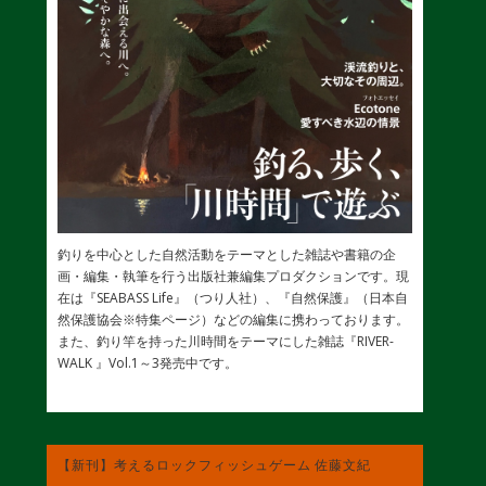
釣りを中心とした自然活動をテーマとした雑誌や書籍の企
画・編集・執筆を行う出版社兼編集プロダクションです。現
在は『SEABASS Life』（つり人社）、『自然保護』（日本自
然保護協会※特集ページ）などの編集に携わっております。
また、釣り竿を持った川時間をテーマにした雑誌『RIVER-
WALK 』Vol.1～3発売中です。
【新刊】考えるロックフィッシュゲーム 佐藤文紀