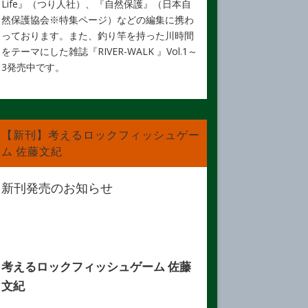
Life』（つり人社）、『自然保護』（日本自
然保護協会※特集ページ）などの編集に携わ
っております。また、釣り竿を持った川時間
をテーマにした雑誌『RIVER-WALK 』Vol.1～
3発売中です。
【新刊】考えるロックフィッシュゲー
ム 佐藤文紀
新刊発売のお知らせ
考えるロックフィッシュゲーム 佐藤
文紀